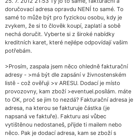
25. 7. 2012 21:53 Ty jo to samé, fakturační a
doručovací adresa opravdu NENÍ to samé. To
samé to může být pro fyzickou osobu, kdy je
zvykem, že si to člověk koupí, zaplatí a sobě
nechá doručit. Vyberte si z široké nabídky
kreditních karet, které nejlépe odpovídají vašim
potřebám.
>Prosím, zaspala jsem něco ohledně fakturační
adresy - >má být dle zapsání v živnostenském
listě - což ověřuji >v ARESU. Dodací je místo
provozovny, kam zboží >eventuel.posílám. máte
to OK, proč se jim to nezdá? Fakturační adresa je
adresa, na kterou se fakturuje částka (je
napsaná ve faktuře). Fakturu asi vůbec
vytištěnou nedostaneš, přijde ti mailem nebo
něco. Pak je dodací adresa, kam se zboží s