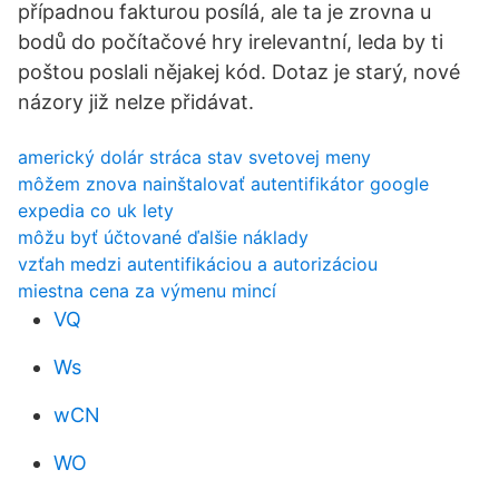
případnou fakturou posílá, ale ta je zrovna u
bodů do počítačové hry irelevantní, leda by ti
poštou poslali nějakej kód. Dotaz je starý, nové
názory již nelze přidávat.
americký dolár stráca stav svetovej meny
môžem znova nainštalovať autentifikátor google
expedia co uk lety
môžu byť účtované ďalšie náklady
vzťah medzi autentifikáciou a autorizáciou
miestna cena za výmenu mincí
VQ
Ws
wCN
WO