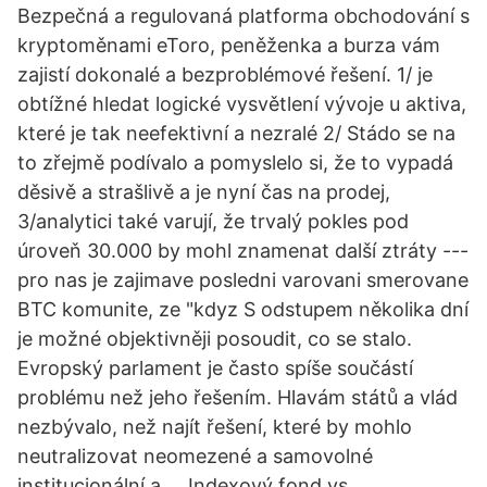
Bezpečná a regulovaná platforma obchodování s
kryptoměnami eToro, peněženka a burza vám
zajistí dokonalé a bezproblémové řešení. 1/ je
obtížné hledat logické vysvětlení vývoje u aktiva,
které je tak neefektivní a nezralé 2/ Stádo se na
to zřejmě podívalo a pomyslelo si, že to vypadá
děsivě a strašlivě a je nyní čas na prodej,
3/analytici také varují, že trvalý pokles pod
úroveň 30.000 by mohl znamenat další ztráty ---
pro nas je zajimave posledni varovani smerovane
BTC komunite, ze "kdyz S odstupem několika dní
je možné objektivněji posoudit, co se stalo.
Evropský parlament je často spíše součástí
problému než jeho řešením. Hlavám států a vlád
nezbývalo, než najít řešení, které by mohlo
neutralizovat neomezené a samovolné
institucionální a … Indexový fond vs.