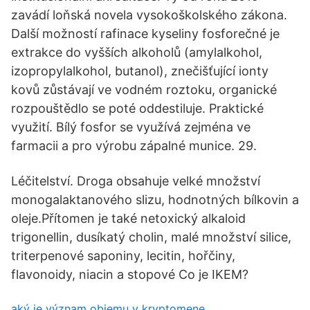
zavádí loňská novela vysokoškolského zákona.
Další možností rafinace kyseliny fosforečné je
extrakce do vyšších alkoholů (amylalkohol,
izopropylalkohol, butanol), znečišťující ionty
kovů zůstávají ve vodném roztoku, organické
rozpouštědlo se poté oddestiluje. Praktické
využití. Bílý fosfor se využívá zejména ve
farmacii a pro výrobu zápalné munice. 29.
Léčitelství. Droga obsahuje velké množství
monogalaktanového slizu, hodnotných bílkovin a
oleje.Přítomen je také netoxický alkaloid
trigonellin, dusíkatý cholin, malé množství silice,
triterpenové saponiny, lecitin, hořčiny,
flavonoidy, niacin a stopové Co je IKEM?
aký je význam objemu v kryptomene