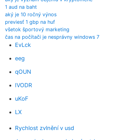
1 aud na baht
aký je 10 ročný výnos
previesť 1 gbp na huf
všetok športový marketing
čas na počítači je nesprávny windows 7
EvLck
eeg
qOUN
IVODR
uKoF
LX
Rychlost zvlnění v usd