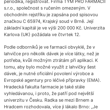
periodika, registrovat. Firma TÝM PRO FARMACII
s.r.o., společnost s ručením omezeným. V
obchodním rejstříku je zapsána pod spisovou
značkou C 65974, Krajský soud v Brně. Její
základní kapitál je ve výši 200 000 Kč. Univerzita
Karlova (UK) požádala ve čtvrtek 12.
Podle odborníků je ve farmacii obvyklé, že v
lahvičce pro několik dávek je více látky, než je
potřeba, kvůli možným ztrátám při aplikaci. K
tomu, aby bylo možné využít z lahvičky šest
dávek, je nutné oficiální povolení výrobce a
Evropské agentury pro léčivé přípravky (EMA).
Hradecká fakulta farmacie je také stále
vyhledávanou, i proto, že patří pod největší
univerzitu v Česku. Radka se mezi Brnem a
Hradcem rozhodovala, více ji lákalo Brno: „Je