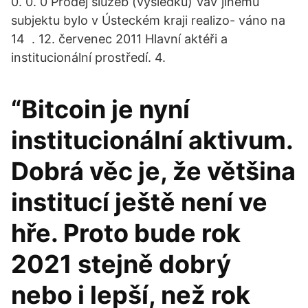
0. 0. 0 Prodej služeb (výsledků) VaV jinému
subjektu bylo v Ústeckém kraji realizo- váno na
14 . 12. červenec 2011 Hlavní aktéři a
institucionální prostředí. 4.
“Bitcoin je nyní
institucionální aktivum.
Dobrá věc je, že většina
institucí ještě není ve
hře. Proto bude rok
2021 stejně dobrý
nebo i lepší, než rok